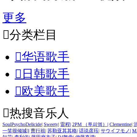
更多

分类栏目

华语歌手

日韩歌手

欧美歌手

热搜音乐人
SoulPsychoDelicide
|
Sweety
|
雷程
|
2PM （투피엠）
|
Clementine
|
一笑很倾城]
|
曹行祖
|
苏勒亚其其格
|
话说彦珏
|
サウイフモノ
|
M.