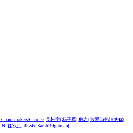
 Chainsmokers/Charlee
|
吴松宇
|
杨子军
|
房岩
|
致爱与热情的你
|
I.N
|
任双江
|
tilt-six
|
SarahBrightman
|