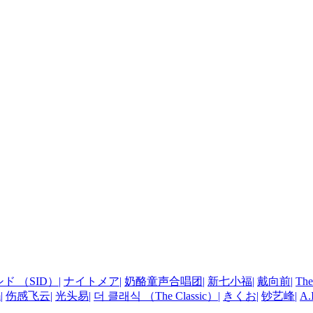
シド （SID）
|
ナイトメア
|
奶酪童声合唱团
|
新七小福
|
戴向前
|
The
m
|
伤感飞云
|
光头易
|
더 클래식 （The Classic）
|
きくお
|
钞艺峰
|
A.