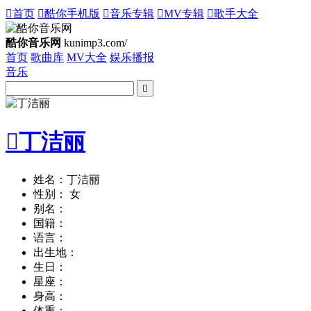

首页

酷你手机版

音乐专辑

MV专辑

歌手大全
酷你音乐网
kunimp3.com/
首页
歌曲库
MV大全
娱乐播报
音乐


丁洁丽
姓名：丁洁丽
性别： 女
别名：
国籍：
语言：
出生地：
生日：
星座：
身高：
体重：