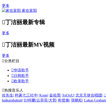
更多
家在富阳

丁洁丽最新专辑
更多

丁洁丽最新MV视频
更多

分类栏目

华语歌手

日韩歌手

欧美歌手

热搜音乐人
佐先生
|
杵家七三社中
|
Kone
|
金佑景
|
SxOxU
|
北京天使合唱团
|
haikarahakuti
|
DJ何鹏/云菲菲/大哲
|
朴世焕
|
张晓松
|
Lukas Graha