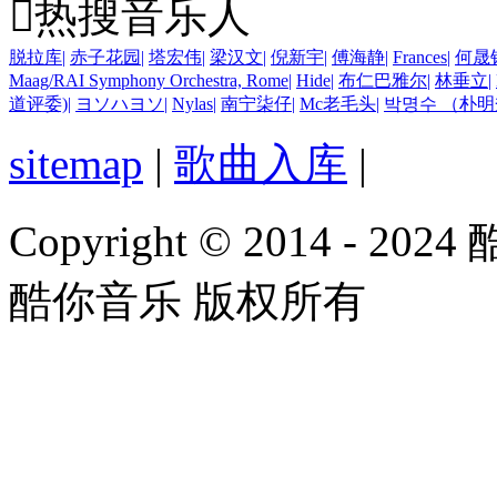

热搜音乐人
脱拉库
|
赤子花园
|
塔宏伟
|
梁汉文
|
倪新宇
|
傅海静
|
Frances
|
何晟
Maag/RAI Symphony Orchestra, Rome
|
Hide
|
布仁巴雅尔
|
林垂立
|
道评委)
|
ヨソハヨソ
|
Nylas
|
南宁柒仔
|
Mc老毛头
|
박명수 （朴明
sitemap
|
歌曲入库
|
Copyright © 2014 - 2024
酷你音乐 版权所有