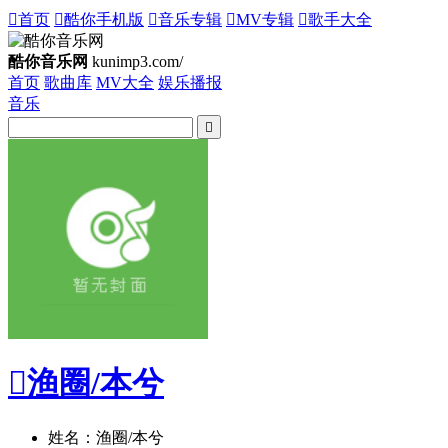

首页

酷你手机版

音乐专辑

MV专辑

歌手大全
酷你音乐网
kunimp3.com/
首页
歌曲库
MV大全
娱乐播报
音乐


渔圈/本兮
姓名：渔圈/本兮