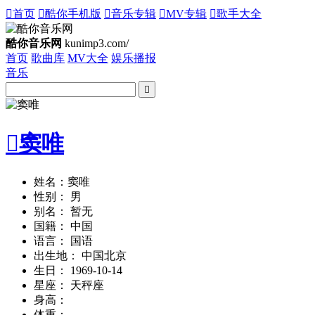

首页

酷你手机版

音乐专辑

MV专辑

歌手大全
酷你音乐网
kunimp3.com/
首页
歌曲库
MV大全
娱乐播报
音乐


窦唯
姓名：窦唯
性别： 男
别名： 暂无
国籍： 中国
语言： 国语
出生地： 中国北京
生日： 1969-10-14
星座： 天秤座
身高：
体重：