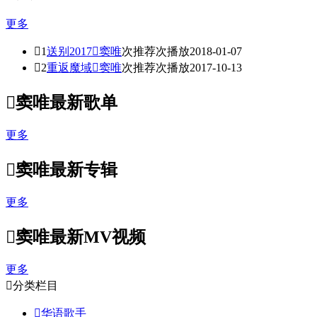
更多

1
送别2017

窦唯
次推荐
次播放
2018-01-07

2
重返魔域

窦唯
次推荐
次播放
2017-10-13

窦唯最新歌单
更多

窦唯最新专辑
更多

窦唯最新MV视频
更多

分类栏目

华语歌手