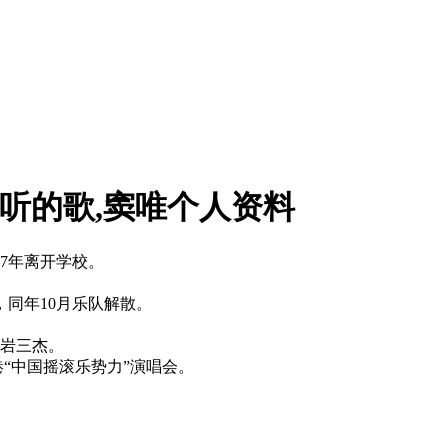
好听的歌,窦唯个人资料
7年离开学校。
，同年10月乐队解散。
魔岩三杰。
香港“中国摇滚乐势力”演唱会。