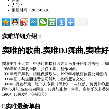
人气：
更新时间：2017-01-26
窦唯详细介绍：
窦唯的歌曲,窦唯DJ舞曲,窦唯
窦唯出生于北京，中学时期接触西方音乐并开始学习吉他，198
1988年加入黑豹乐队，担任主唱并创作词曲。
1991年离开黑豹，组建做梦乐队。1992年与波丽佳音公司签约
1993年初，与波丽佳音公司解约，签约魔岩文化。
1994年5月发行第一张个人专辑《黑梦》，与张楚、何勇并称
同年6月与Radiohead同台，12月与张楚、何勇、唐朝乐队赴
1995年10月发行《艳阳天》。

窦唯最新单曲