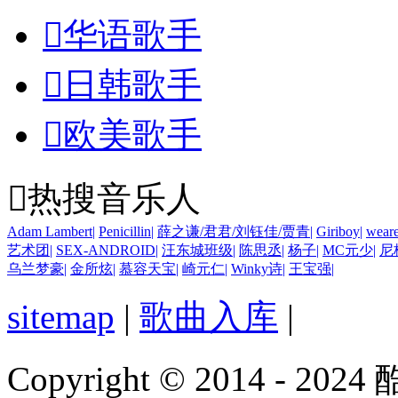

华语歌手

日韩歌手

欧美歌手

热搜音乐人
Adam Lambert
|
Penicillin
|
薛之谦/君君/刘钰佳/贾青
|
Giriboy
|
wear
艺术团
|
SEX-ANDROID
|
汪东城班级
|
陈思丞
|
杨子
|
MC元少
|
尼
乌兰梦豪
|
金所炫
|
慕容天宝
|
崎元仁
|
Winky诗
|
王宝强
|
sitemap
|
歌曲入库
|
Copyright © 2014 - 2024