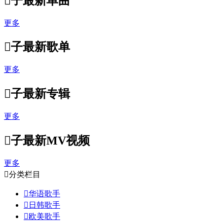

子最新单曲
更多

子最新歌单
更多

子最新专辑
更多

子最新MV视频
更多

分类栏目

华语歌手

日韩歌手

欧美歌手