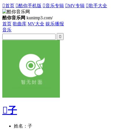

首页

酷你手机版

音乐专辑

MV专辑

歌手大全
酷你音乐网
kunimp3.com/
首页
歌曲库
MV大全
娱乐播报
音乐


子
姓名：子