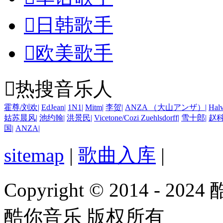

日韩歌手

欧美歌手

热搜音乐人
霍尊/刘欢
|
EdJean
|
1N1
|
Mitm
|
李贺
|
ANZA （大山アンザ）
|
Halv
姑苏晨风
|
池约翰
|
洪景民
|
Vicetone/Cozi Zuehlsdorff
|
雪十郎
|
赵
国
|
ANZA
|
sitemap
|
歌曲入库
|
Copyright © 2014 - 2024
酷你音乐 版权所有