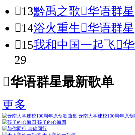

13
黔禹之歌

华语群星

14
浴火重生

华语群星

15
我和中国一起飞

华
29

华语群星最新歌单
更多
云南大学建校100周年原
孩子的心愿四
与你同行
天下美酒一瓶装