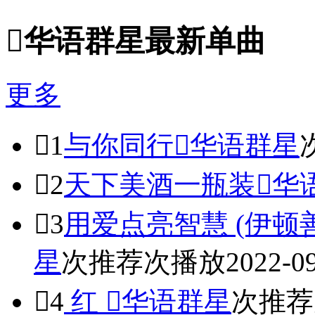

华语群星最新单曲
更多

1
与你同行

华语群星

2
天下美酒一瓶装

华

3
用爱点亮智慧 (伊顿
星
次推荐
次播放
2022-0

4
红

华语群星
次推荐