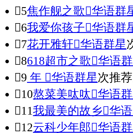

5
焦作舰之歌

华语群

6
我爱你孩子

华语群

7
花开雅轩

华语群星

8
618超市之歌

华语群

9
年

华语群星
次推荐

10
熬菜美呔呔

华语群

11
我最美的故乡

华语

12
云科少年郎

华语群