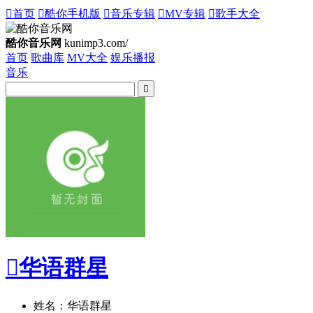

首页

酷你手机版

音乐专辑

MV专辑

歌手大全
酷你音乐网
kunimp3.com/
首页
歌曲库
MV大全
娱乐播报
音乐


华语群星
姓名：华语群星