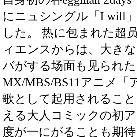
にニュシングル「I wi
した。 热に包まれた超员
ィエンスからは、大きな
バがする场面も见られた。 
MX/MBS/BS11アニメ
歌として起用されること
える大人コミックの初アニ
度が一にがることも期待され