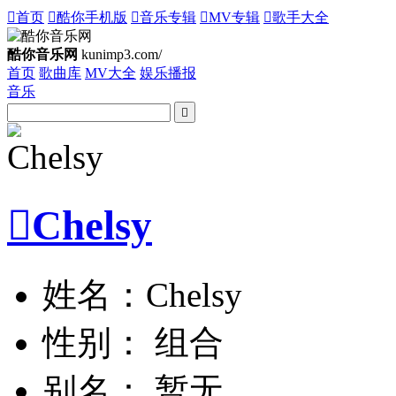

首页

酷你手机版

音乐专辑

MV专辑

歌手大全
酷你音乐网
kunimp3.com/
首页
歌曲库
MV大全
娱乐播报
音乐


Chelsy
姓名：Chelsy
性别： 组合
别名： 暂无