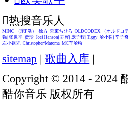

热搜音乐人
MINO （宋F浩）
|
徐方
|
鬼束ちひろ
|
OLDCODEX （オルド
强
|
张世平
|
贾玲
|
Joel Hanson
|
罗桦
|
庞子程
|
Tiggy
|
哈小哲
|
辛子
左小祖咒
|
Christopher/Matoma
|
MC车哈哈
|
sitemap
|
歌曲入库
|
Copyright © 2014 - 2024
酷你音乐 版权所有