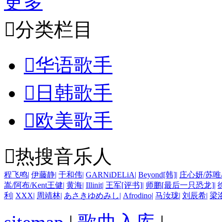
更多

分类栏目

华语歌手

日韩歌手

欧美歌手

热搜音乐人
程飞鸣
|
伊藤静
|
于和伟
|
GARNiDELiA
|
Beyond[韩]
|
庄心妍/苏唯
嵩/阿布/Kent王健
|
黄海
|
Illinit
|
王军[评书]
|
师鹏[最后一只恐龙]
|
徐
利
|
XXX
|
周靖林
|
あさきゆめみし
|
Afrodino
|
马汝珑
|
刘辰希
|
梁