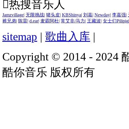

热搜音乐人
Jamzvillage
|
无限挑战
|
猪头皮
|
KBShinya
|
刘嘉
|
Newday
|
李嘉强
|
裤兄弟
|
陈雷
|
d.ear
|
麦霸阿杜
|
常艾非/马力
|
王藏波
|
女士们Pilipig
sitemap
|
歌曲入库
|
Copyright © 2014 - 2024
酷你音乐 版权所有