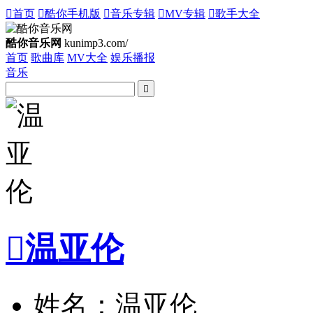

首页

酷你手机版

音乐专辑

MV专辑

歌手大全
酷你音乐网
kunimp3.com/
首页
歌曲库
MV大全
娱乐播报
音乐


温亚伦
姓名：温亚伦