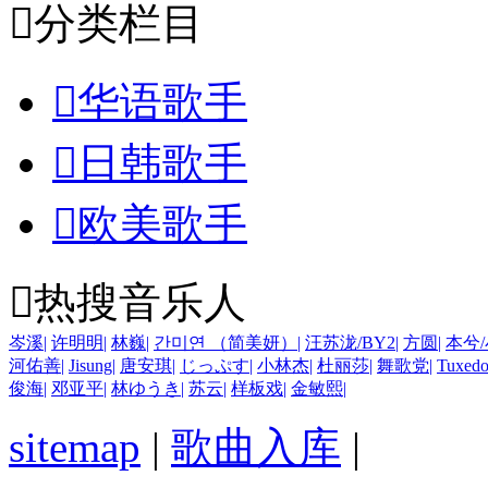

分类栏目

华语歌手

日韩歌手

欧美歌手

热搜音乐人
岑溪
|
许明明
|
林巍
|
간미연 （简美妍）
|
汪苏泷/BY2
|
方圆
|
本兮
河佑善
|
Jisung
|
唐安琪
|
じっぷす
|
小林杰
|
杜丽莎
|
舞歌党
|
Tuxed
俊海
|
邓亚平
|
林ゆうき
|
苏云
|
样板戏
|
金敏熙
|
sitemap
|
歌曲入库
|