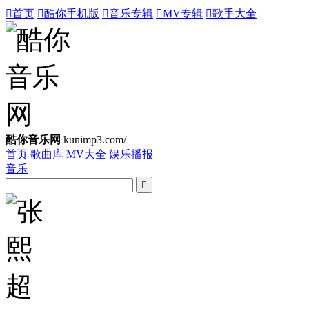

首页

酷你手机版

音乐专辑

MV专辑

歌手大全
酷你音乐网
kunimp3.com/
首页
歌曲库
MV大全
娱乐播报
音乐
