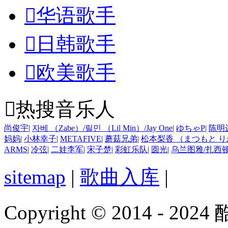

华语歌手

日韩歌手

欧美歌手

热搜音乐人
尚俊宇
|
자베 （Zabe）/릴민 （Lil Min）/Jay One
|
ゆちゃP
|
陈明
妈妈
|
小林幸子
|
METAFIVE
|
蘑菇兄弟
|
松本梨香 （まつもと 
ARMS
|
冷弦
|
二娃李军
|
宋子楚
|
彩虹乐队
|
圆光
|
乌兰图雅/扎西
sitemap
|
歌曲入库
|
Copyright © 2014 - 2024