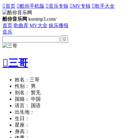

首页

酷你手机版

音乐专辑

MV专辑

歌手大全
酷你音乐网
kunimp3.com/
首页
歌曲库
MV大全
娱乐播报
音乐


三哥
姓名：三哥
性别： 男
别名： 暂无
国籍： 中国
语言： 国语
出生地：
生日：
星座：
身高：
体重：