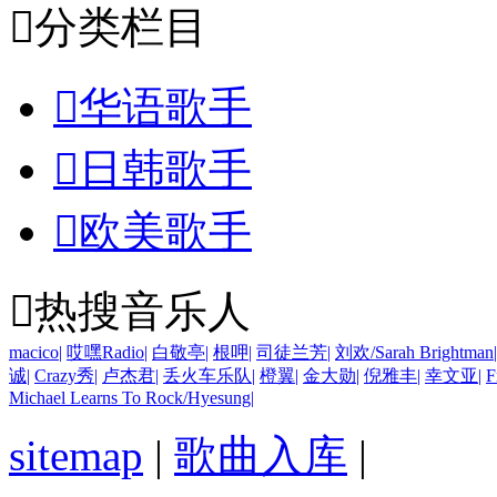

分类栏目

华语歌手

日韩歌手

欧美歌手

热搜音乐人
macico
|
哎嘿Radio
|
白敬亭
|
根呷
|
司徒兰芳
|
刘欢/Sarah Brightman
|
诚
|
Crazy秀
|
卢杰君
|
丢火车乐队
|
橙翼
|
金大勋
|
倪雅丰
|
幸文亚
|
F
Michael Learns To Rock/Hyesung
|
sitemap
|
歌曲入库
|